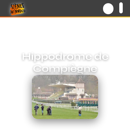
Hippodrome de
Compiègne