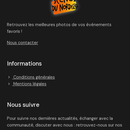
Retrouvez les meilleures photos de vos événements
favoris !
Nous contacter
Informations
Conditions générales
Mentions légales
Nous suivre
Pour suivre nos dernières actualités, échanger avec la
communauté, discuter avec nous : retrouvez-nous sur nos