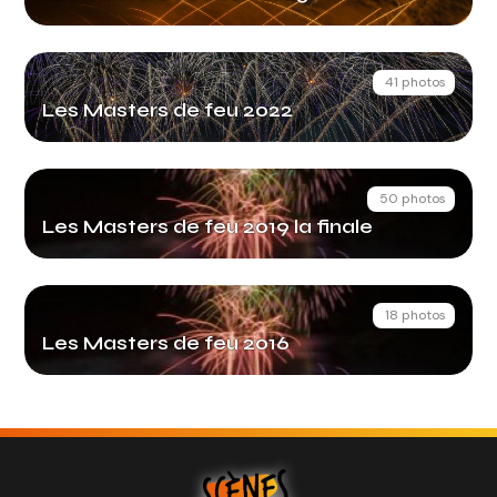
41 photos
Les Masters de feu 2022
50 photos
Les Masters de feu 2019 la finale
18 photos
Les Masters de feu 2016