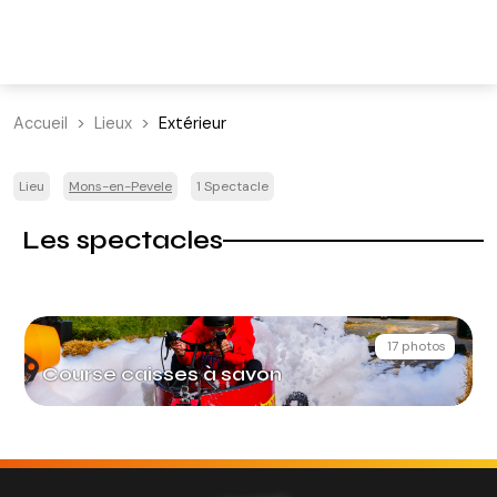
Accueil
Lieux
Extérieur
Lieu
Mons-en-Pevele
1 Spectacle
Les spectacles
17 photos
Course caisses à savon