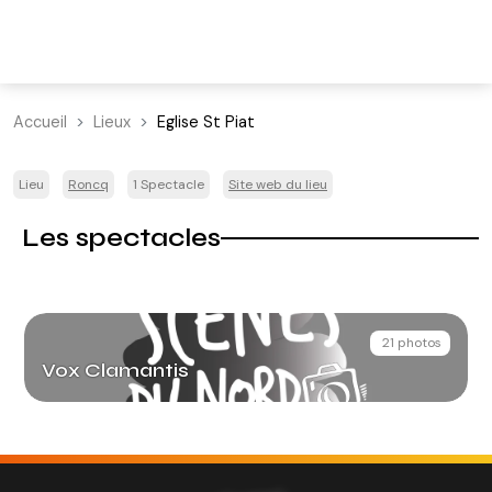
Accueil
Lieux
Eglise St Piat
Lieu
Roncq
1 Spectacle
Site web du lieu
Les spectacles
21 photos
Vox Clamantis