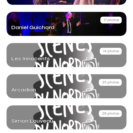
17 photos
Daniel Guichard
14 photos
Les Innocents
35 photos
Arcadian
28 photos
Simon Louveau