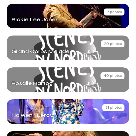
7 photos
Rickie Lee Jones
20 photos
Grand Corps Malade
40 photos
Rosalie Hartog
31 photos
Nolwenn Leroy