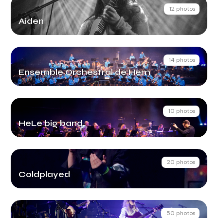
12 photos
Aiden
14 photos
Ensemble Orchestral de Hem
10 photos
HeLe big band
20 photos
Coldplayed
50 photos