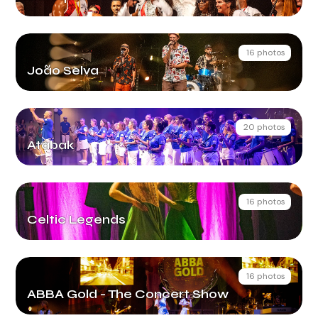
16 photos
João Selva
20 photos
Atabak
16 photos
Celtic Legends
16 photos
ABBA Gold - The Concert Show