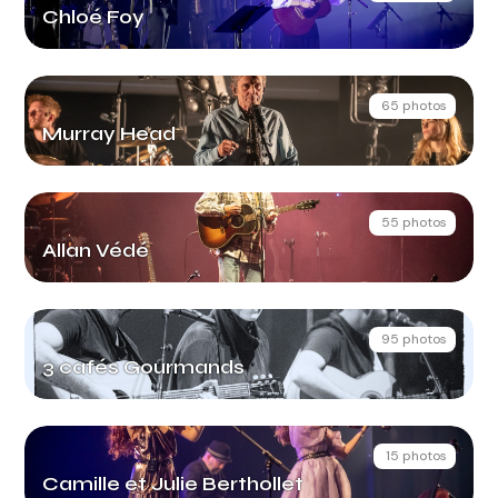
Chloé Foy
65 photos
Murray Head
55 photos
Allan Védé
95 photos
3 cafés Gourmands
15 photos
Camille et Julie Berthollet