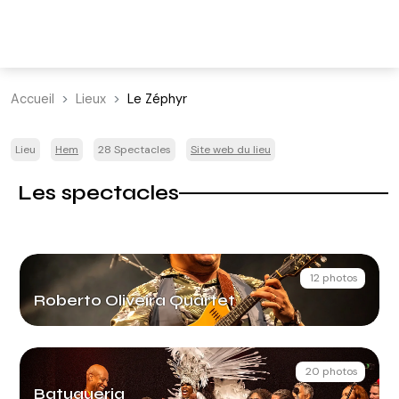
Accueil
Lieux
Le Zéphyr
Lieu
Hem
28 Spectacles
Site web du lieu
Les spectacles
12 photos
Roberto Oliveira Quartet
20 photos
Batuqueria