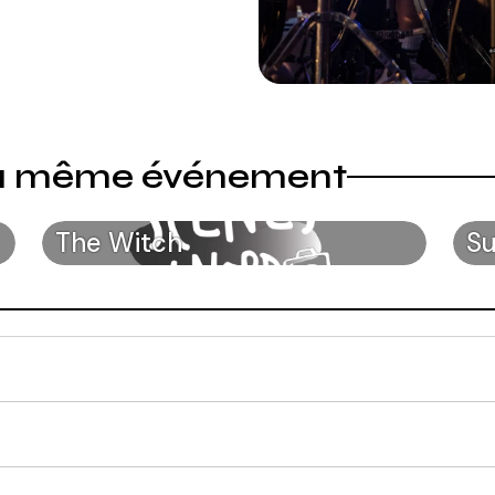
du même événement
Supuration
D