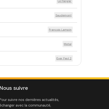
Le Hangar
Saudemont
François Lampin
Metal
Ever Fest 2
Nous suivre
Pour suivre nos dernières actualités,
échanger avec la communauté,