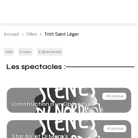
Accueil
Villes
Trith Saint Léger
Ville
3 Lieux
4 Spectacles
Les spectacles :
49 photos
Construction d'un Opéra bus
41 photos
Star 80' et Dj Mam's