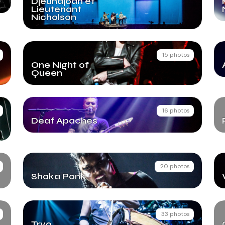
Djeuhdjoah et
Lieutenant
Nicholson
15 photos
One Night of
Queen
16 photos
Deaf Apaches
20 photos
Shaka Ponk
33 photos
Tryo