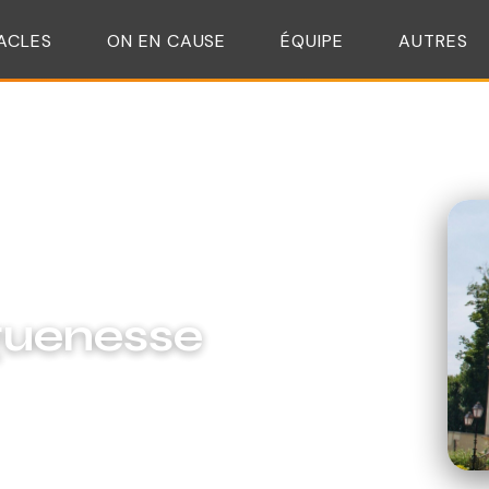
ACLES
ON EN CAUSE
ÉQUIPE
AUTRES
uenesse