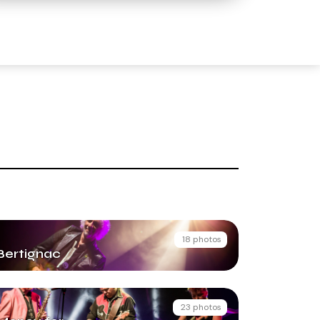
18 photos
Bertignac
23 photos