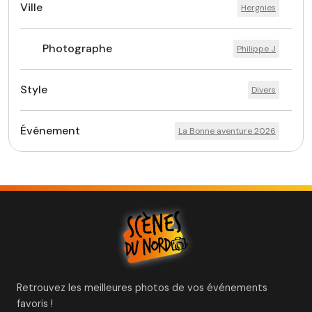
Ville
Hergnies
Photographe
Philippe J
Style
Divers
Événement
La Bonne aventure 2026
Retrouvez les meilleures photos de vos événements
favoris !